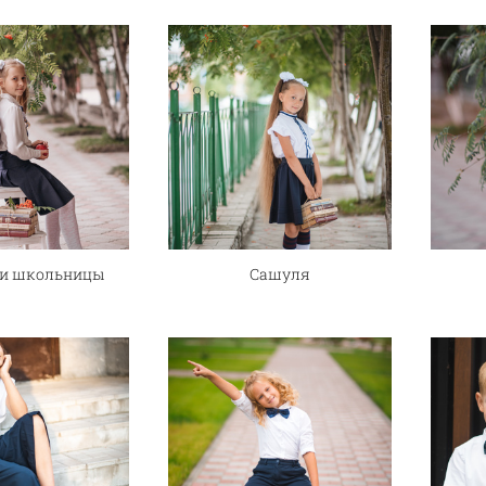
и школьницы
Сашуля